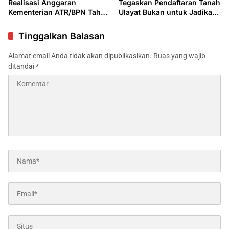
Realisasi Anggaran
Tegaskan Pendaftaran Tanah
Kementerian ATR/BPN Tahun
Ulayat Bukan untuk Jadikan
2025 kepada Komisi II DPR
Tanah Adat sebagai Tanah
RI
Negara
Tinggalkan Balasan
Alamat email Anda tidak akan dipublikasikan.
Ruas yang wajib
ditandai
*