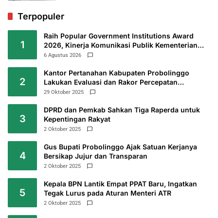
Terpopuler
Raih Popular Government Institutions Award
1
2026, Kinerja Komunikasi Publik Kementerian
ATR/BPN Kembali Diakui
6 Agustus 2026
Kantor Pertanahan Kabupaten Probolinggo
2
Lakukan Evaluasi dan Rakor Percepatan
Sertifikasi Tanah Wakaf
29 Oktober 2025
DPRD dan Pemkab Sahkan Tiga Raperda untuk
3
Kepentingan Rakyat
2 Oktober 2025
Gus Bupati Probolinggo Ajak Satuan Kerjanya
4
Bersikap Jujur dan Transparan
2 Oktober 2025
Kepala BPN Lantik Empat PPAT Baru, Ingatkan
5
Tegak Lurus pada Aturan Menteri ATR
2 Oktober 2025