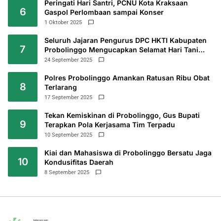
Peringati Hari Santri, PCNU Kota Kraksaan
6
Gaspol Perlombaan sampai Konser
1 Oktober 2025
Seluruh Jajaran Pengurus DPC HKTI Kabupaten
7
Probolinggo Mengucapkan Selamat Hari Tani
2025
24 September 2025
Polres Probolinggo Amankan Ratusan Ribu Obat
8
Terlarang
17 September 2025
Tekan Kemiskinan di Probolinggo, Gus Bupati
9
Terapkan Pola Kerjasama Tim Terpadu
10 September 2025
Kiai dan Mahasiswa di Probolinggo Bersatu Jaga
10
Kondusifitas Daerah
8 September 2025