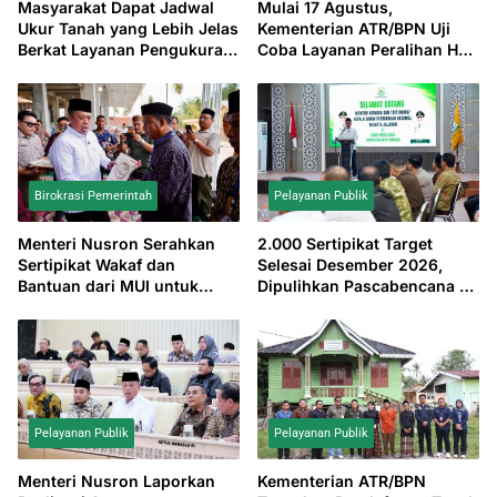
Masyarakat Dapat Jadwal
Mulai 17 Agustus,
Ukur Tanah yang Lebih Jelas
Kementerian ATR/BPN Uji
Berkat Layanan Pengukuran
Coba Layanan Peralihan Hak
Terjadwal
10 Hari di 15 Kantah
Birokrasi Pemerintah
Pelayanan Publik
Menteri Nusron Serahkan
2.000 Sertipikat Target
Sertipikat Wakaf dan
Selesai Desember 2026,
Bantuan dari MUI untuk
Dipulihkan Pascabencana di
Masjid Salman Alfarisi Aceh
Aceh Tamiang
Tamiang
Pelayanan Publik
Pelayanan Publik
Menteri Nusron Laporkan
Kementerian ATR/BPN